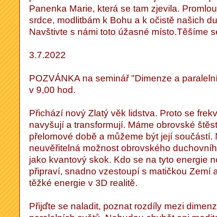
Panenka Marie, která se tam zjevila. Promlo
srdce, modlitbám k Bohu a k očistě našich du
Navštivte s námi toto úžasné místo.Těšíme s
3.7.2022
POZVÁNKA na seminář "Dimenze a paralelní 
v 9,00 hod.
Přichází nový Zlatý věk lidstva. Proto se fr
navyšují a transformují. Máme obrovské štěstí
přelomové době a můžeme být její součástí.
neuvěřitelná možnost obrovského duchovníh
jako kvantový skok. Kdo se na tyto energie 
připraví, snadno vzestoupí s matičkou Zemí 
těžké energie v 3D realitě.
Přijďte se naladit, poznat rozdíly mezi dimen