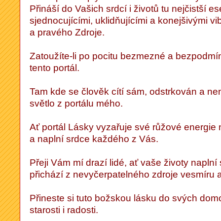
Přináší do Vašich srdcí i životů tu nejčistší e
sjednocujícími, uklidňujícími a konejšivými v
a pravého Zdroje.
Zatoužíte-li po pocitu bezmezné a bezpodmí
tento portál.
Tam kde se člověk cítí sám, odstrkován a ne
světlo z portálu mého.
Ať portál Lásky vyzařuje své růžové energie
a naplní srdce každého z Vás.
Přeji Vám mí drazí lidé, ať vaše životy napln
přichází z nevyčerpatelného zdroje vesmíru 
Přineste si tuto božskou lásku do svých domo
starosti i radosti.