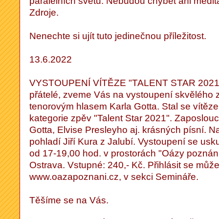
paralelních světů. Nebudou chybět ani medit
Zdroje.
Nenechte si ujít tuto jedinečnou příležitost.
13.6.2022
VYSTOUPENÍ VÍTĚZE "TALENT STAR 2021"
přátelé, zveme Vás na vystoupení skvělého 
tenorovým hlasem Karla Gotta. Stal se vítěz
kategorie zpěv "Talent Star 2021". Zaposlou
Gotta, Elvise Presleyho aj. krásných písní. Na
pohladí Jiří Kura z Jalubí. Vystoupení se us
od 17-19,00 hod. v prostorách "Oázy poznání
Ostrava. Vstupné: 240,- Kč. Přihlásit se mů
www.oazapoznani.cz, v sekci Semináře.
Těšíme se na Vás.