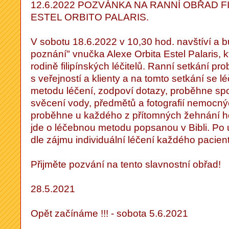
12.6.2022 POZVÁNKA NA RANNÍ OBŘAD F
ESTEL ORBITO PALARIS.
V sobotu 18.6.2022 v 10,30 hod. navštíví a b
poznání" vnučka Alexe Orbita Estel Palaris, k
rodině filipínských léčitelů. Ranní setkání pro
s veřejností a klienty a na tomto setkání se lé
metodu léčení, zodpoví dotazy, proběhne sp
svěcení vody, předmětů a fotografií nemocn
proběhne u každého z přítomných žehnání 
jde o léčebnou metodu popsanou v Bibli. Po
dle zájmu individuální léčení každého pacient
Přijměte pozvání na tento slavnostní obřad!
28.5.2021
Opět začínáme !!! - sobota 5.6.2021