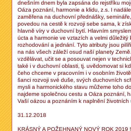
dnešním dnem byla zapsána do rejstříku moj
Oáza poznání, harmonie a klidu, z.s. I nadál
zaměřena na duchovní přednášky, semináře, 
povedou na cestě k rozvoji sebe sama, k zís
hlavně víry v duchovní bytí. Hlavním smyslem
úcta a harmonie ve vztazích a velmi důležitý k
rozhodování a jednání. Tyto atributy jsou pilí
na nás všech záleží osud naší planety Země.
vzdělávat, učit se a posouvat nejen v techni
také i v duchovní oblasti, tj. uvědomovat si k
čeho chceme v pracovním i v osobním životě
šanci rozvoji své duše, svých duchovních sc
mysli a harmonického stavu můžeme toho do
najdeme společnou cestu a Oáza poznání, ha
Vaší oázou a poznáním k naplnění životních 
31.12.2018
KRÁSNÝ A POŽEHNANÝ NOVÝ ROK 2019 !