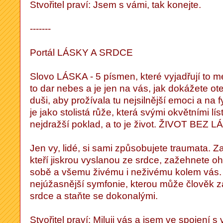
Stvořitel praví: Jsem s vámi, tak konejte.
-------
Portál LÁSKY A SRDCE
Slovo LÁSKA - 5 písmen, které vyjadřují to me
to dar nebes a je jen na vás, jak dokážete ote
duši, aby prožívala tu nejsilnější emoci a na 
je jako stolistá růže, která svými okvětními lí
nejdražší poklad, a to je život. ŽIVOT BEZ 
Jen vy, lidé, si sami způsobujete traumata. Za
kteří jiskrou vyslanou ze srdce, zažehnete oh
sobě a všemu živému i neživému kolem vás. J
nejúžasnější symfonie, kterou může člověk za
srdce a staňte se dokonalými.
Stvořitel praví: Miluji vás a jsem ve spojení s 