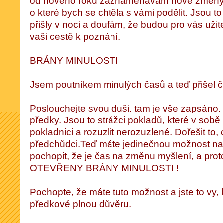
od nového roku zaznamenávám nové změny a 
o které bych se chtěla s vámi podělit. Jsou to
přišly v noci a doufám, že budou pro vás už
vaši cestě k poznání.
BRÁNY MINULOSTI
Jsem poutníkem minulých časů a teď přišel ča
Poslouchejte svou duši, tam je vše zapsáno.
předky. Jsou to strážci pokladů, které v sobě m
pokladnici a rozuzlit nerozuzlené. Dořešit to,
předchůdci.Teď máte jedinečnou možnost na
pochopit, že je čas na změnu myšlení, a prot
OTEVŘENY BRÁNY MINULOSTI !
Pochopte, že máte tuto možnost a jste to vy, 
předkové plnou důvěru.