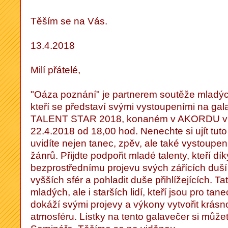
Těším se na Vás.
13.4.2018
Milí přátelé,
"Oáza poznání" je partnerem soutěže mladýc
kteří se představí svými vystoupeními na 
TALENT STAR 2018, konaném v AKORDU v 
22.4.2018 od 18,00 hod. Nenechte si ujít tuto 
uvidíte nejen tanec, zpěv, ale také vystoup
žánrů. Přijdte podpořit mladé talenty, kteří d
bezprostřednímu projevu svých zářících duší
vyšších sfér a pohladit duše přihlížejících. T
mladých, ale i starších lidí, kteří jsou pro t
dokáží svými projevy a výkony vytvořit krá
atmosféru. Lístky na tento galavečer si může