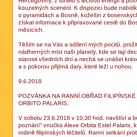
Hercegoviny, z tunelů s léčivou energií a po
kouzelných scenérií. K dispozici bude nabídk
o pyramidách a Bosně, kožešin z bosenskýc
získat informace k připravované cestě do Bo
měsících.
Těším se na Vás a sdílení mých pocitů, proži
nádherných míst naší planety, kde se tají d
starosti všedních dní a nechá se unášet kráso
a s pokorou přijímá dary, které leží u nohou.
9.6.2018
POZVÁNKA NA RANNÍ OBŘAD FILIPÍNSKÉ
ORBITO PALARIS.
V sobotu 23.6.2018 v 10,30 hod. navštíví a b
poznání" vnučka Alexe Orbita Estel Palaris, k
rodině filipínských léčitelů. Ranní setkání pro