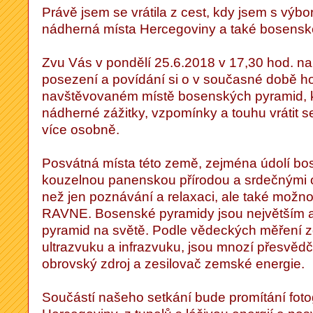
Právě jsem se vrátila z cest, kdy jsem s výbor
nádherná místa Hercegoviny a také bosensk
Zvu Vás v pondělí 25.6.2018 v 17,30 hod. n
posezení a povídání si o v současné době h
navštěvovaném místě bosenských pyramid, 
nádherné zážitky, vzpomínky a touhu vrátit 
více osobně.
Posvátná místa této země, zejména údolí bo
kouzelnou panenskou přírodou a srdečnými ob
než jen poznávání a relaxaci, ale také možnos
RAVNE. Bosenské pyramidy jsou největším 
pyramid na světě. Podle vědeckých měření z
ultrazvuku a infrazvuku, jsou mnozí přesvědč
obrovský zdroj a zesilovač zemské energie.
Součástí našeho setkání bude promítání fotog