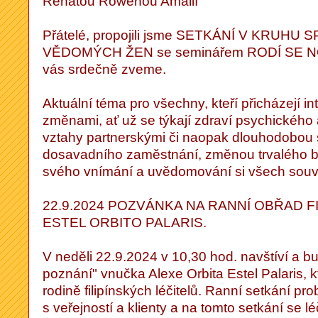
Renátou Rowenou Amálií
Přátelé, propojili jsme SETKÁNÍ V KRUHU
VĚDOMÝCH ŽEN se seminářem RODÍ SE NO
vás srdečně zveme.
Aktuální téma pro všechny, kteří přicházejí i
změnami, ať už se týkají zdraví psychického
vztahy partnerskými či naopak dlouhodobou
dosavadního zaměstnání, změnou trvalého b
svého vnímání a uvědomování si všech souvi
22.9.2024 POZVÁNKA NA RANNÍ OBŘAD F
ESTEL ORBITO PALARIS.
V neděli 22.9.2024 v 10,30 hod. navštíví a bu
poznání" vnučka Alexe Orbita Estel Palaris, k
rodině filipínských léčitelů. Ranní setkání pro
s veřejností a klienty a na tomto setkání se lé