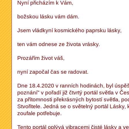
Nyní přicházím k Vám,
božskou lásku vám dám.
Jsem vládkyní kosmického paprsku lásky,
ten vám odnese ze života vrásky.
Prozářím život váš,
nyní započal čas se radovat.
Dne 18.4.2020 v ranních hodinách, byl úspě
poznání" v pořadí již čtvrtý portál světla v Č
za přítomnosti překrásných bytostí světla, 
Stvořitele. Jedná se o světelný portál Lásky,
zoufale potřebuje.
Tento portál oplývá vibracemi čisté lásky a v