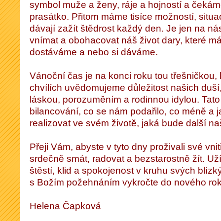
symbol muže a ženy, ráje a hojností a čekám
prasátko. Přitom máme tisíce možností, situac
dávají zažít štědrost každý den. Je jen na n
vnímat a obohacovat náš život dary, které m
dostáváme a nebo si dáváme.
Vánoční čas je na konci roku tou třešničkou, 
chvílích uvědomujeme důležitost našich duší
láskou, porozuměním a rodinnou idylou. Tat
bilancování, co se nám podařilo, co méně a
realizovat ve svém životě, jaká bude další na
Přeji Vám, abyste v tyto dny proživali své vnit
srdečně smát, radovat a bezstarostně žít. Uží
štěstí, klid a spokojenost v kruhu svých blízk
s Božím požehnáním vykročte do nového ro
Helena Čapková