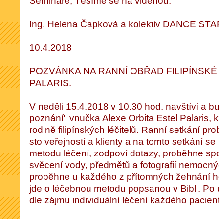
Semináře, Těšíme se na viděnou.
Ing. Helena Čapková a kolektiv DANCE S
10.4.2018
POZVÁNKA NA RANNÍ OBŘAD FILIPÍNSKÉ
PALARIS.
V neděli 15.4.2018 v 10,30 hod. navštíví a bu
poznání" vnučka Alexe Orbita Estel Palaris, k
rodině filipínských léčitelů. Ranní setkání pro
sto veřejností a klienty a na tomto setkání se 
metodu léčení, zodpoví dotazy, proběhne sp
svěcení vody, předmětů a fotografií nemocn
proběhne u každého z přítomných žehnání 
jde o léčebnou metodu popsanou v Bibli. Po
dle zájmu individuální léčení každého pacient