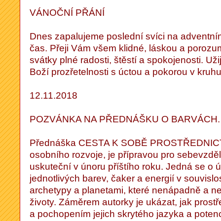
VÁNOČNÍ PŘÁNÍ
Dnes zapalujeme poslední svíci na adventním 
čas. Přeji Vám všem klidné, láskou a poroz
svátky plné radosti, štěstí a spokojenosti. Užij
Boží prozřetelnosti s úctou a pokorou v kruh
12.11.2018
POZVÁNKA NA PŘEDNÁŠKU O BARVÁCH.
Přednáška CESTA K SOBĚ PROSTŘEDNICT
osobního rozvoje, je přípravou pro sebevzděl
uskuteční v únoru příštího roku. Jedná se o 
jednotlivých barev, čaker a energií v souvislost
archetypy a planetami, které nenápadně a ne
životy. Záměrem autorky je ukázat, jak prost
a pochopením jejich skrytého jazyka a pote