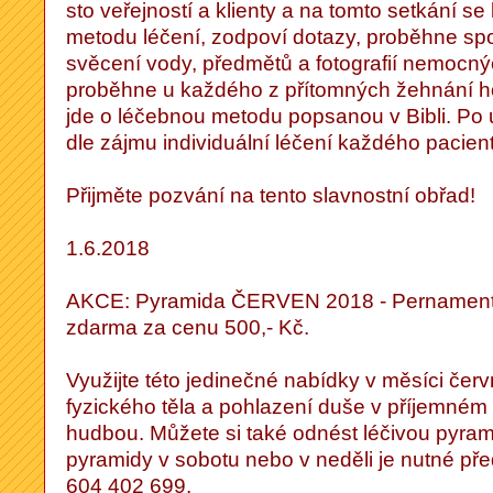
sto veřejností a klienty a na tomto setkání se 
metodu léčení, zodpoví dotazy, proběhne sp
svěcení vody, předmětů a fotografií nemocn
proběhne u každého z přítomných žehnání 
jde o léčebnou metodu popsanou v Bibli. Po
dle zájmu individuální léčení každého pacient
Přijměte pozvání na tento slavnostní obřad!
1.6.2018
AKCE: Pyramida ČERVEN 2018 - Pernamentk
zdarma za cenu 500,- Kč.
Využijte této jedinečné nabídky v měsíci čer
fyzického těla a pohlazení duše v příjemném 
hudbou. Můžete si také odnést léčivou pyram
pyramidy v sobotu nebo v neděli je nutné pře
604 402 699.