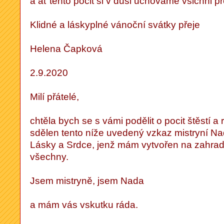
a ať tento pocit si v duši uchováme všichni p
Klidné a láskyplné vánoční svátky přeje
Helena Čapková
2.9.2020
Milí přátelé,
chtěla bych se s vámi podělit o pocit štěstí a 
sdělen tento níže uvedený vzkaz mistryní Na
Lásky a Srdce, jenž mám vytvořen na zahradě
všechny.
Jsem mistryně, jsem Nada
a mám vás vskutku ráda.