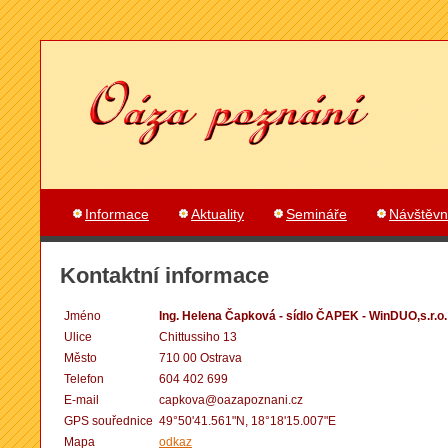
Informace
Aktuality
Semináře
Návštěvn
Kontaktní informace
Jméno
Ing. Helena Čapková - sídlo ČAPEK - WinDUO,s.r.o.
Ulice
Chittussiho 13
Město
710 00 Ostrava
Telefon
604 402 699
E-mail
capkova@oazapoznani.cz
GPS souřednice
49°50'41.561"N, 18°18'15.007"E
Mapa
odkaz